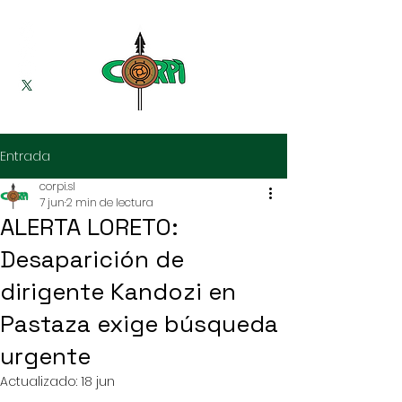
Entrada
corpi.sl
7 jun
2 min de lectura
ALERTA LORETO:
Desaparición de
dirigente Kandozi en
Pastaza exige búsqueda
urgente
Actualizado:
18 jun