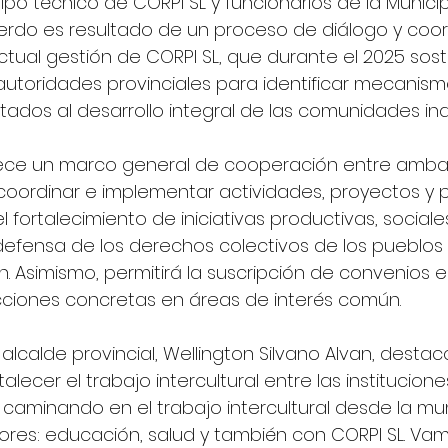
ipo técnico de CORPI SL y funcionarios de la Munici
cuerdo es resultado de un proceso de diálogo y coor
ctual gestión de CORPI SL, que durante el 2025 sost
autoridades provinciales para identificar mecanism
tados al desarrollo integral de las comunidades in
lece un marco general de cooperación entre amba
 coordinar e implementar actividades, proyectos y
 fortalecimiento de iniciativas productivas, sociales,
efensa de los derechos colectivos de los pueblos 
 Asimismo, permitirá la suscripción de convenios e
cciones concretas en áreas de interés común.
 alcalde provincial, Wellington Silvano Alvan, destacó
alecer el trabajo intercultural entre las institucione
s caminando en el trabajo intercultural desde la mun
ores: educación, salud y también con CORPI SL. Va