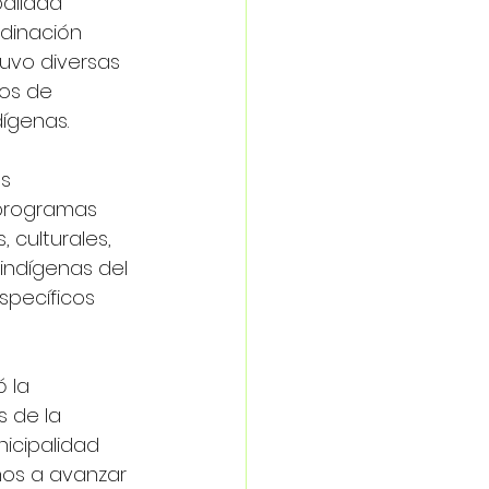
palidad 
dinación 
uvo diversas 
os de 
dígenas.
s 
 programas 
 culturales, 
indígenas del 
specíficos 
 la 
s de la 
icipalidad 
mos a avanzar 