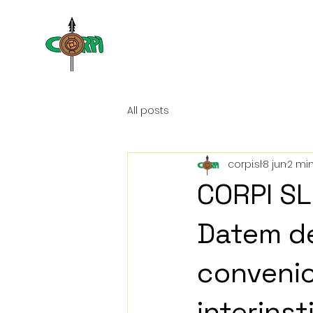
NO
All posts
corpi.sl
8 jun
2 min
CORPI SL
Datem de
conveni
interinst