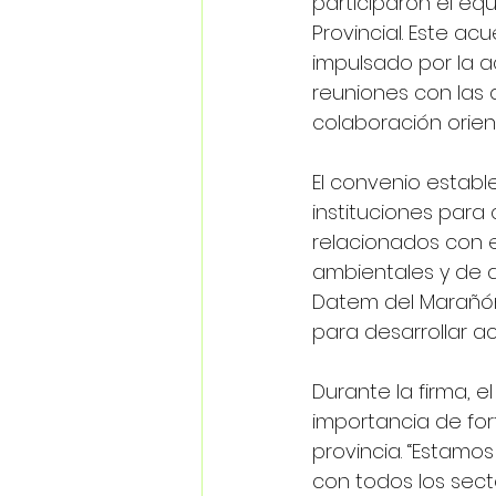
participaron el equ
Provincial. Este a
impulsado por la a
reuniones con las 
colaboración orien
El convenio estab
instituciones para
relacionados con el
ambientales y de d
Datem del Marañón.
para desarrollar a
Durante la firma, el
importancia de fort
provincia. “Estamo
con todos los sect