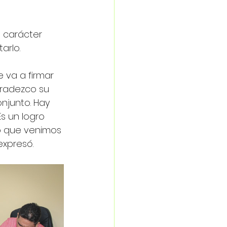
l carácter 
arlo.
 va a firmar 
gradezco su 
njunto. Hay 
s un logro 
so que venimos 
xpresó.