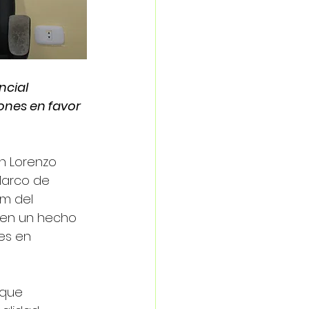
ncial 
ones en favor 
n Lorenzo 
Marco de 
em del 
 en un hecho 
es en 
 que 