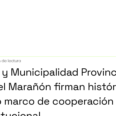
SOTROS
FEDERACIONES AFILIADAS
NUESTRO TRABAJ
 de lectura
 y Municipalidad Provinc
l Marañón firman histór
o marco de cooperación
itucional