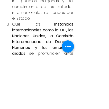
los pueblos indígenas y del 
cumplimiento de los tratados 
internacionales ratificados por 
el Estado.
Que las 
instancias 
internacionales como la OIT, las 
Naciones Unidas, la Comisión 
Interamericana de Derechos 
Humanos y las embajadas 
aliadas
 se pronuncien ante 
este grave retroceso 
institucional, democrático y 
ambiental.
Los pueblos indígenas del Datem 
del Marañón y Alto Amazonas 
reafirmamos que 
seguiremos 
defendiendo la Amazonía, la vida y 
nuestros derechos ancestrales
. No 